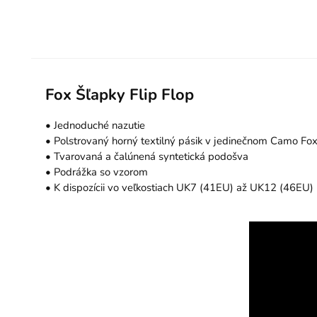
Fox Šľapky Flip Flop
• Jednoduché nazutie
• Polstrovaný horný textilný pásik v jedinečnom Camo Fox
• Tvarovaná a čalúnená syntetická podošva
• Podrážka so vzorom
• K dispozícii vo veľkostiach UK7 (41EU) až UK12 (46EU)