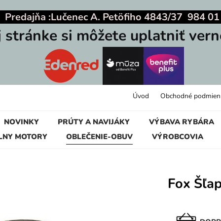
|
Predajňa :
Lučenec A. Petöfiho 4843/37 984 01
j stránke si môžete uplatniť vern
Úvod
Obchodné podmien
NOVINKY
PRÚTY A NAVIJÁKY
VÝBAVA RYBÁRA
LNY MOTORY
OBLEČENIE-OBUV
VÝROBCOVIA
Fox Šľap