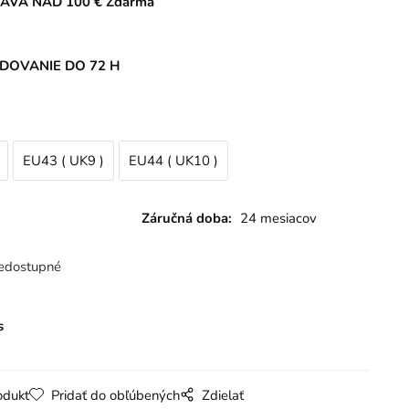
AVA NAD 100 € Zdarma
DOVANIE DO 72 H
EU43 ( UK9 )
EU44 ( UK10 )
Záručná doba:
24 mesiacov
edostupné
s
odukt
Pridať do obľúbených
Zdielať