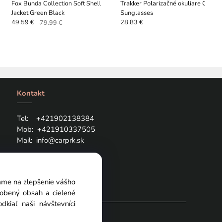
Fox Bunda Collection Soft Shell
Trakker Polarizačné okuliare Classi
Jacket Green Black
Sunglasses
49.59 €
79.99 €
28.83 €
Kontakt
Tel: +421
902138384
Mob:
+421910337505
Mail:
info@carprk.sk
vame na zlepšenie vášho
sobený obsah a cielené
kiaľ naši návštevníci