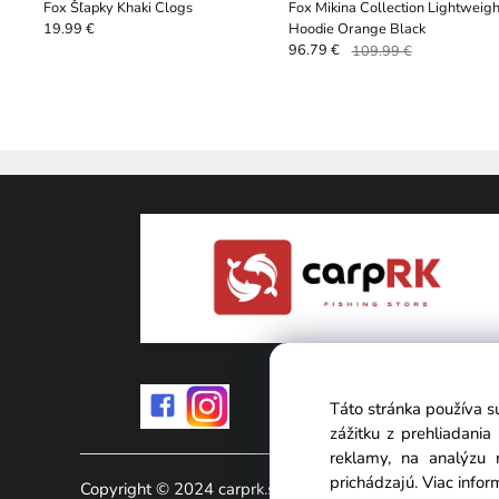
Fox Šľapky Khaki Clogs
Fox Mikina Collection Lightweigh
Hoodie Orange Black
19.99 €
96.79 €
109.99 €
Táto stránka používa s
zážitku z prehliadani
reklamy, na analýzu 
prichádzajú.
Viac infor
Copyright © 2024 carprk.sk, All rights reserved