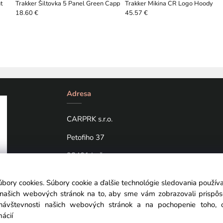
t
Trakker Šiltovka 5 Panel Green Capp
Trakker Mikina CR Logo Hoody
18.60 €
45.57 €
Adresa
CARPRK s.r.o.
Petofiho 37
98401 Lučenec
úbory cookies. Súbory cookie a ďalšie technológie sledovania použí
a našich webových stránok na to, aby sme vám zobrazovali prispô
návštevnosti našich webových stránok a na pochopenie toho, od
mácií