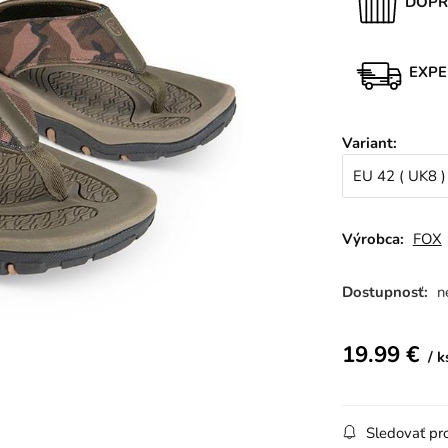
DOPR
EXPE
Variant
:
EU 42 ( UK8 )
Výrobca:
FOX
Dostupnosť:
n
19.99
€
k
Sledovať pr