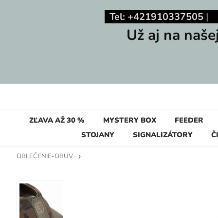
Tel: +421910337505
Už aj na naše
ZĽAVA AŽ 30 %
MYSTERY BOX
FEEDER
STOJANY
SIGNALIZÁTORY
Č
OBLEČENIE-OBUV