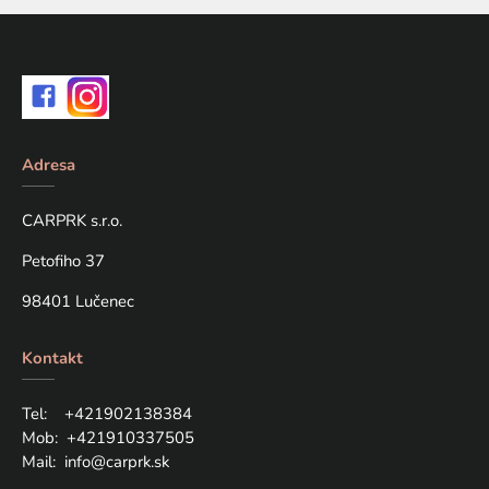
Adresa
CARPRK s.r.o.
Petofiho 37
98401 Lučenec
Kontakt
Tel: +421
902138384
Mob:
+421910337505
Mail:
info@carprk.sk