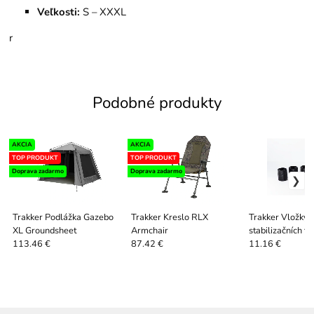
Veľkosti:
S – XXXL
r
Podobné produkty
AKCIA
AKCIA
TOP PRODUKT
TOP PRODUKT
Doprava zadarmo
Doprava zadarmo
Trakker Podlážka Gazebo
Trakker Kreslo RLX
Trakker Vložky 
XL Groundsheet
Armchair
stabilizačních ty
Quickstick Inser
113.46 €
87.42 €
11.16 €