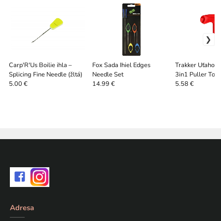
Carp'R'Us Boilie ihla –
Fox Sada Ihiel Edges
Trakker Uťahova
Splicing Fine Needle (žltá)
Needle Set
3in1 Puller Tool
5.00 €
14.99 €
5.58 €
Adresa