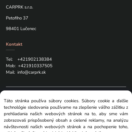
CARPRK s.r.o.
Petofiho 37
98401 Lučenec
Kontakt
Tel: +421
902138384
Mob:
+421910337505
Mail:
info@carprk.sk
Copyright © 2024 carprk.sk, All rights reserved
Táto stránka používa súbory cookies. Súbory cookie a ďalšie
technológie sledovania používame na zlepšenie vášho zážitku z
prehliadania našich webových stránok na to, aby sme vám
zobrazovali prispôsobený obsah a cielené reklamy, na analýzu
návštevnosti našich webových stránok a na pochopenie toho,
Zmeniť nastavenia cookies