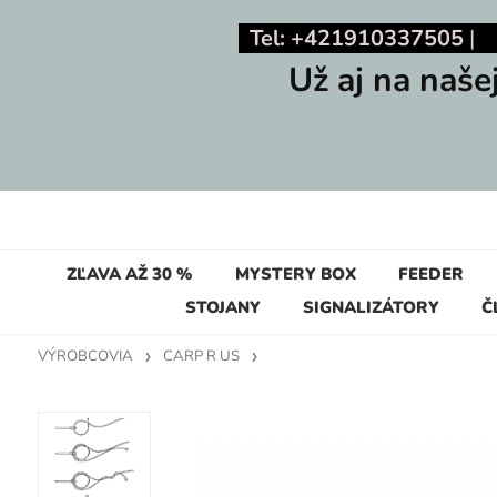
Tel: +421910337505
Už aj na naše
ZĽAVA AŽ 30 %
MYSTERY BOX
FEEDER
STOJANY
SIGNALIZÁTORY
Č
VÝROBCOVIA
CARP R US