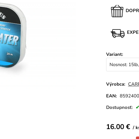
DOPR
EXPE
Variant
:
Nosnost: 15lb
Výrobca:
CAR
EAN:
859240
Dostupnosť:
16.00
€
k