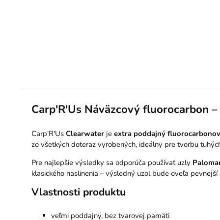
Carp'R'Us Náväzcový fluorocarbon –
Carp'R'Us
Clearwater
je
extra poddajný fluorocarbonov
zo všetkých doteraz vyrobených, ideálny pre tvorbu tuhýc
Pre najlepšie výsledky sa odporúča používať uzly
Paloma
klasického naslinenia – výsledný uzol bude oveľa pevnejší 
Vlastnosti produktu
veľmi poddajný, bez tvarovej pamäti