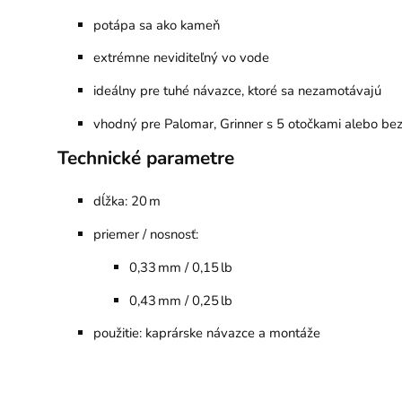
potápa sa ako kameň
extrémne neviditeľný vo vode
ideálny pre tuhé návazce, ktoré sa nezamotávajú
vhodný pre Palomar, Grinner s 5 otočkami alebo bez
Technické parametre
dĺžka: 20 m
priemer / nosnosť:
0,33 mm / 0,15 lb
0,43 mm / 0,25 lb
použitie: kaprárske návazce a montáže