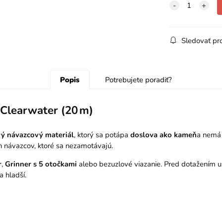
Sledovať pr
Popis
Potrebujete poradiť?
 Clearwater (20 m)
ý návazcový materiál
, ktorý sa potápa
doslova ako kameň
a nemá 
h návazcov, ktoré sa nezamotávajú.
r
,
Grinner s 5 otočkami
alebo bezuzlové viazanie. Pred dotažením u
a hladší.