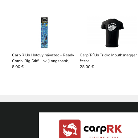
Carp'R'Us Hotový návazec – Ready
Carp´R´Us Tričko Mouthsnagger
Combi Rig Stiff Link (Longshank,
černé
2 ks)
8.00 €
28.00 €