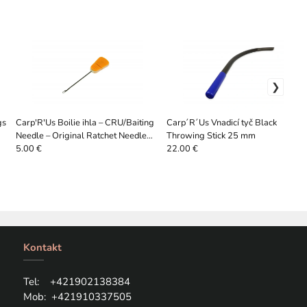
gs
Carp'R'Us Boilie ihla – CRU/Baiting
Carp´R´Us Vnadicí tyč Black
Needle – Original Ratchet Needle
Throwing Stick 25 mm
(orange)
5.00 €
22.00 €
Kontakt
Tel: +421
902138384
Mob:
+421910337505