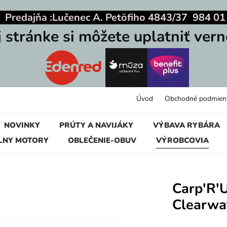
|
Predajňa :
Lučenec A. Petöfiho 4843/37 984 01
j stránke si môžete uplatniť vern
Úvod
Obchodné podmien
NOVINKY
PRÚTY A NAVIJÁKY
VÝBAVA RYBÁRA
LNY MOTORY
OBLEČENIE-OBUV
VÝROBCOVIA
Carp'R'
Clearwa