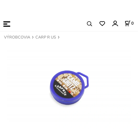
0
VÝROBCOVIA
CARP R US