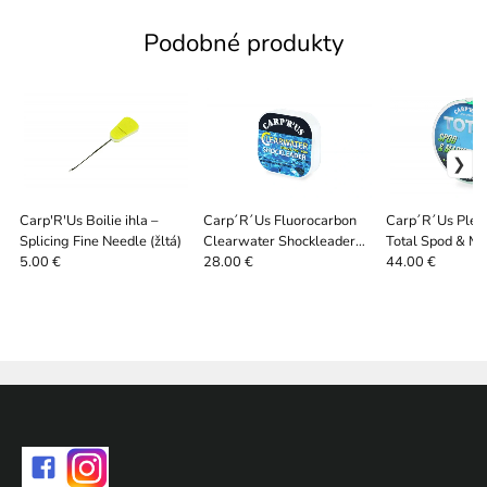
Podobné produkty
Carp'R'Us Boilie ihla –
Carp´R´Us Fluorocarbon
Carp´R´Us Plet
Splicing Fine Needle (žltá)
Clearwater Shockleader
Total Spod & Ma
50lb, 20m
Fluo Green 0,1
5.00 €
28.00 €
44.00 €
m