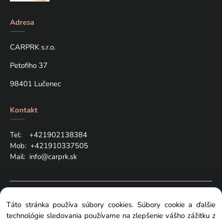
Adresa
CARPRK s.r.o.
Petofiho 37
98401 Lučenec
Kontakt
Tel: +421
902138384
Mob:
+421910337505
Mail:
info@carprk.sk
Copyright © 2024 carprk.sk, All rights reserved
Táto stránka používa súbory cookies. Súbory cookie a ďalšie
technológie sledovania používame na zlepšenie vášho zážitku z