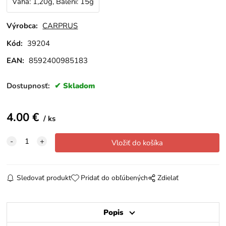
Váha: 1,20g, Balení: 15g
Výrobca:
CARPRUS
Kód:
39204
EAN:
8592400985183
Dostupnosť:
Skladom
4.00
€
ks
Sledovať produkt
Pridať do obľúbených
Zdielať
Popis