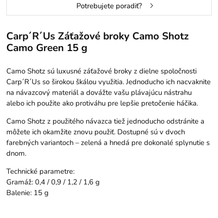
Potrebujete poradiť?
Carp´R´Us Záťažové broky Camo Shotz
Camo Green 15 g
Camo Shotz sú luxusné záťažové broky z dielne spoločnosti
Carp´R´Us so širokou škálou využitia. Jednoducho ich nacvaknite
na návazcový materiál a dovážte vašu plávajúcu nástrahu
alebo ich použite ako protiváhu pre lepšie pretočenie háčika.
Camo Shotz z použitého návazca tiež jednoducho odstránite a
môžete ich okamžite znovu použiť. Dostupné sú v dvoch
farebných variantoch – zelená a hnedá pre dokonalé splynutie s
dnom.
Technické parametre:
Gramáž: 0,4 / 0,9 / 1,2 / 1,6 g
Balenie: 15 g