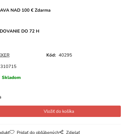
AVA NAD 100 € Zdarma
DOVANIE DO 72 H
KKER
Kód:
40295
8310715
Skladom
s
odukt
Pridať do obľúbených
Zdielať