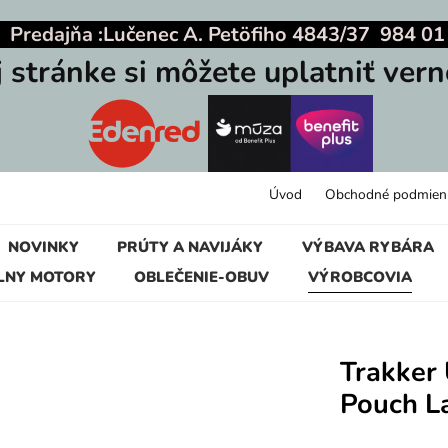
|
Predajňa :
Lučenec A. Petöfiho 4843/37 984 01
j stránke si môžete uplatniť vern
Úvod
Obchodné podmien
NOVINKY
PRÚTY A NAVIJÁKY
VÝBAVA RYBÁRA
LNY MOTORY
OBLEČENIE-OBUV
VÝROBCOVIA
Trakker 
Pouch L