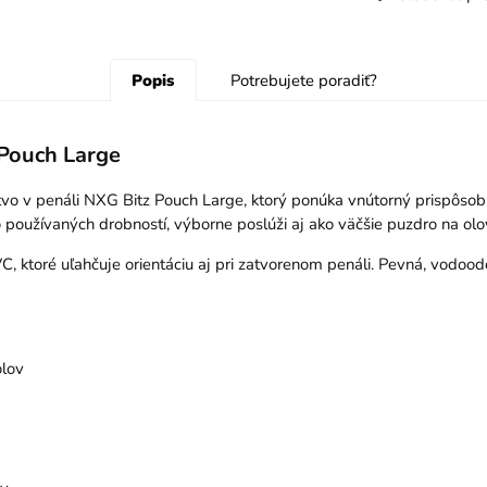
Popis
Potrebujete poradiť?
 Pouch Large
stvo v penáli NXG Bitz Pouch Large, ktorý ponúka vnútorný prispôso
 používaných drobností, výborne poslúži aj ako väčšie puzdro na olo
 ktoré uľahčuje orientáciu aj pri zatvorenom penáli. Pevná, vodood
olov