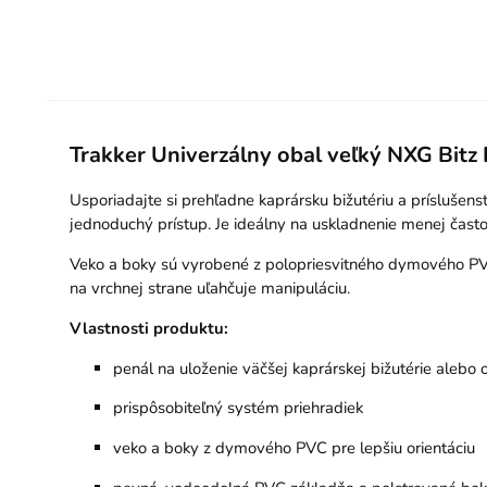
Trakker Univerzálny obal veľký NXG Bitz
Usporiadajte si prehľadne kaprársku bižutériu a príslušen
jednoduchý prístup. Je ideálny na uskladnenie menej často
Veko a boky sú vyrobené z polopriesvitného dymového PVC,
na vrchnej strane uľahčuje manipuláciu.
Vlastnosti produktu:
penál na uloženie väčšej kaprárskej bižutérie alebo 
prispôsobiteľný systém priehradiek
veko a boky z dymového PVC pre lepšiu orientáciu