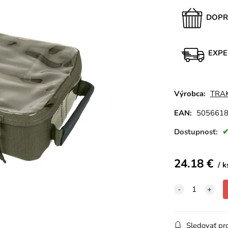
DOPR
EXPE
Výrobca:
TRA
EAN:
505661
Dostupnosť:
24.18
€
k
Sledovať pr