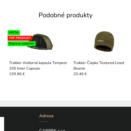
Podobné produkty
AKCIA
TOP PRODUKT
Doprava zadarmo
Trakker Vnútorná kapsula Tempest
Trakker Čiapka Textured Lined
100 Inner Capsule
Beanie
159.96 €
20.46 €
Adresa
CARPRK s.r.o.