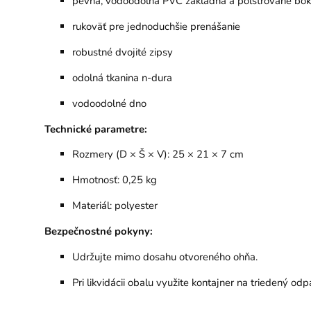
pevná, vodoodolná PVC základňa a polstrované bo
rukoväť pre jednoduchšie prenášanie
robustné dvojité zipsy
odolná tkanina n-dura
vodoodolné dno
Technické parametre:
Rozmery (D × Š × V): 25 × 21 × 7 cm
Hmotnosť: 0,25 kg
Materiál: polyester
Bezpečnostné pokyny:
Udržujte mimo dosahu otvoreného ohňa.
Pri likvidácii obalu využite kontajner na triedený odp