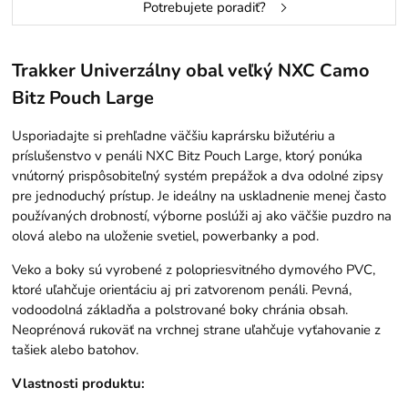
Potrebujete poradiť?
Trakker Univerzálny obal veľký NXC Camo
Bitz Pouch Large
Usporiadajte si prehľadne väčšiu kaprársku bižutériu a
príslušenstvo v penáli NXC Bitz Pouch Large, ktorý ponúka
vnútorný prispôsobiteľný systém prepážok a dva odolné zipsy
pre jednoduchý prístup. Je ideálny na uskladnenie menej často
používaných drobností, výborne poslúži aj ako väčšie puzdro na
olová alebo na uloženie svetiel, powerbanky a pod.
Veko a boky sú vyrobené z polopriesvitného dymového PVC,
ktoré uľahčuje orientáciu aj pri zatvorenom penáli. Pevná,
vodoodolná základňa a polstrované boky chránia obsah.
Neoprénová rukoväť na vrchnej strane uľahčuje vyťahovanie z
tašiek alebo batohov.
Vlastnosti produktu: