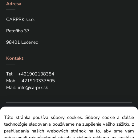
Adresa
CARPRK s.r.o.
Petofiho 37
98401 Lučenec
Kontakt
Tel: +421
902138384
Mob:
+421910337505
Mail:
info@carprk.sk
Copyright © 2024 carprk.sk, All rights reserved
Táto stránka používa súbory cookies. Súbory cookie a ďalšie
technológie sledovania používame na zlepšenie vášho zážitku z
prehliadania našich webových stránok na to, aby sme vám
zobrazovali prispôsobený obsah a cielené reklamy, na analýzu