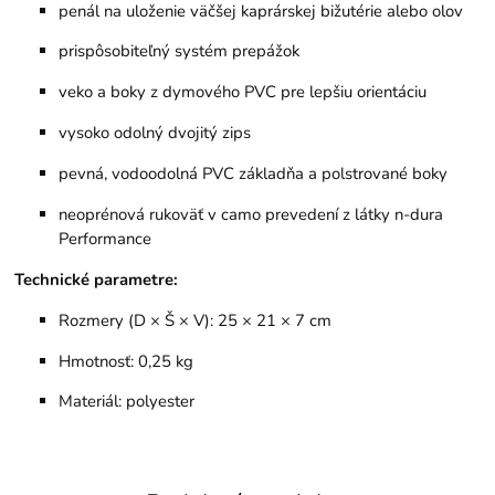
penál na uloženie väčšej kaprárskej bižutérie alebo olov
prispôsobiteľný systém prepážok
veko a boky z dymového PVC pre lepšiu orientáciu
vysoko odolný dvojitý zips
pevná, vodoodolná PVC základňa a polstrované boky
neoprénová rukoväť v camo prevedení z látky n-dura
Performance
Technické parametre:
Rozmery (D × Š × V): 25 × 21 × 7 cm
Hmotnosť: 0,25 kg
Materiál: polyester