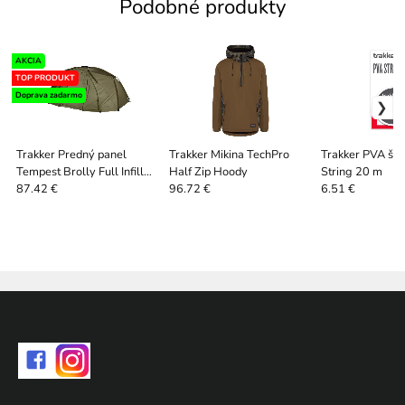
Podobné produkty
AKCIA
TOP PRODUKT
Doprava zadarmo
Trakker Predný panel
Trakker Mikina TechPro
Trakker PVA šn
Tempest Brolly Full Infill
Half Zip Hoody
String 20 m
Panel v2
87.42 €
96.72 €
6.51 €