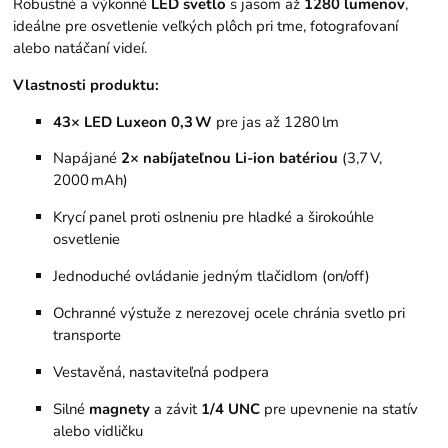
Robustné a výkonné
LED svetlo
s jasom až
1280 lumenov
,
ideálne pre osvetlenie veľkých plôch pri tme, fotografovaní
alebo natáčaní videí.
Vlastnosti produktu:
43× LED Luxeon 0,3 W
pre jas až 1280 lm
Napájané
2× nabíjateľnou Li-ion batériou
(3,7 V,
2000 mAh)
Krycí panel proti oslneniu pre hladké a širokoúhle
osvetlenie
Jednoduché ovládanie jedným tlačidlom (on/off)
Ochranné výstuže z nerezovej ocele chránia svetlo pri
transporte
Vestavěná, nastaviteľná podpera
Silné
magnety
a závit
1/4 UNC
pre upevnenie na statív
alebo vidličku