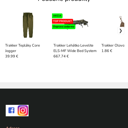
AKCIA
TOP PRODUKT
Doprava zadarmo
Trakker Tepláky Core
Trakker Lehátko Levelite
Trakker Olovo C
Jogger
ELS-MF Wide Bed System
1.86 €
39.99 €
667.74 €