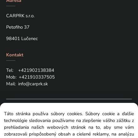
Adresa
CARPRK s.r.o.
Petofiho 37
98401 Lučenec
Kontakt
Tel: +421
902138384
Mob:
+421910337505
Mail:
info@carprk.sk
Copyright © 2024 carprk.sk, All rights reserved
Táto stránka používa súbory cookies. Súbory cookie a ďalšie
technológie sledovania používame na zlepšenie vášho zážitku z
prehliadania našich webových stránok na to, aby sme vám
zobrazovali prispôsobený obsah a cielené reklamy, na analýzu