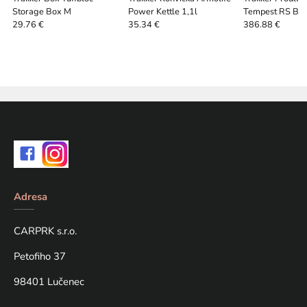
Storage Box M
Power Kettle 1,1l
Tempest RS Brol
Cap
29.76 €
35.34 €
386.88 €
Adresa
CARPRK s.r.o.
Petofiho 37
98401 Lučenec