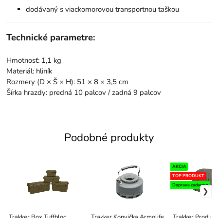
dodávaný s viackomorovou transportnou taškou
Technické parametre:
Hmotnosť: 1,1 kg
Materiál: hliník
Rozmery (D × Š × H): 51 × 8 × 3,5 cm
Šírka hrazdy: predná 10 palcov / zadná 9 palcov
Podobné produkty
AKCIA
TOP PRODUKT
Doprava zadarmo
Trakker Box Tuffbloc
Trakker Konvička Armolife
Trakker Prodluž