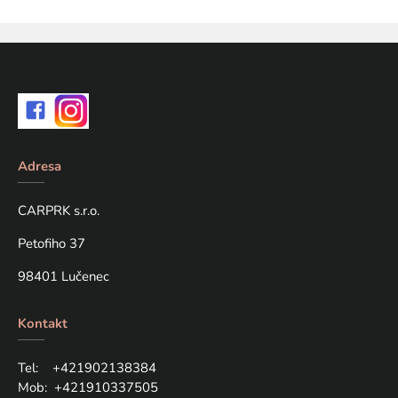
Adresa
CARPRK s.r.o.
Petofiho 37
98401 Lučenec
Kontakt
Tel: +421
902138384
Mob:
+421910337505