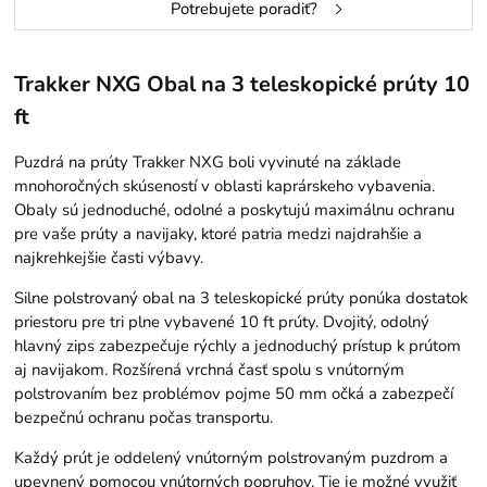
Potrebujete poradiť?
Trakker NXG Obal na 3 teleskopické prúty 10
ft
Puzdrá na prúty Trakker NXG boli vyvinuté na základe
mnohoročných skúseností v oblasti kaprárskeho vybavenia.
Obaly sú jednoduché, odolné a poskytujú maximálnu ochranu
pre vaše prúty a navijaky, ktoré patria medzi najdrahšie a
najkrehkejšie časti výbavy.
Silne polstrovaný obal na 3 teleskopické prúty ponúka dostatok
priestoru pre tri plne vybavené 10 ft prúty. Dvojitý, odolný
hlavný zips zabezpečuje rýchly a jednoduchý prístup k prútom
aj navijakom. Rozšírená vrchná časť spolu s vnútorným
polstrovaním bez problémov pojme 50 mm očká a zabezpečí
bezpečnú ochranu počas transportu.
Každý prút je oddelený vnútorným polstrovaným puzdrom a
upevnený pomocou vnútorných popruhov. Tie je možné využiť