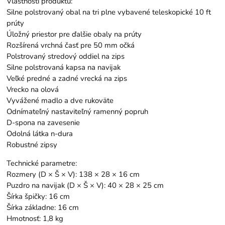
Vlastnosti produktu:
Silne polstrovaný obal na tri plne vybavené teleskopické 10 ft
prúty
Úložný priestor pre ďalšie obaly na prúty
Rozšírená vrchná časť pre 50 mm očká
Polstrovaný stredový oddiel na zips
Silne polstrovaná kapsa na navijak
Veľké predné a zadné vrecká na zips
Vrecko na olová
Vyvážené madlo a dve rukoväte
Odnímateľný nastaviteľný ramenný popruh
D-spona na zavesenie
Odolná látka n-dura
Robustné zipsy
Technické parametre:
Rozmery (D × Š × V): 138 × 28 × 16 cm
Puzdro na navijak (D × Š × V): 40 × 28 × 25 cm
Šírka špičky: 16 cm
Šírka základne: 16 cm
Hmotnosť: 1,8 kg