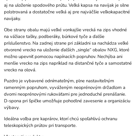
aj na uloženie spodového prútu. Veľká kapsa na navijak je silne
polstrovaná a dostatočne veľká aj pre najväčšie veľkokapacitné
navijaky.
Obe strany obalu majú veľké vonkajšie vrecká na zips vhodné
na vážiace tašky, podberáky, búrkové tyče a ďalšie
príslušenstvo. Na zadnej strane pri základni sa nachádza veľké
otvorené vrecko na uloženie ďalších „single“ obalov NXG, ktoré
možno upevniť pomocou napínacích popruhov. Nechýba ani
menšie vrecko na zips napríklad na distančné tyče a samostatné
vrecko na olová.
Puzdro je vybavené odnímateľným, plne nastaviteľným
ramenným popruhom, vyváženým neoprénovým držadlom a
dvomi neoprénovými rukoväťami pre jednoduché prenášanie.
D-spona pri špičke umožňuje pohodlné zavesenie a organizáciu
výbavy.
Ideálna voľba pre kaprárov, ktorí chcú spoľahlivú ochranu
teleskopických prútov pri transporte.