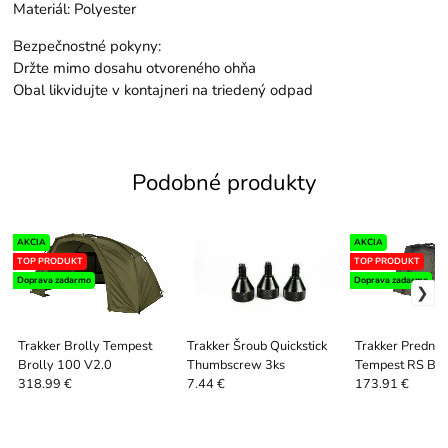
Materiál: Polyester
Bezpečnostné pokyny:
Držte mimo dosahu otvoreného ohňa
Obal likvidujte v kontajneri na triedený odpad
Podobné produkty
AKCIA
AKCIA
TOP PRODUKT
TOP PRODUKT
Doprava zadarmo
Doprava zadarmo
Trakker Brolly Tempest
Trakker Šroub Quickstick
Trakker Predný 
Brolly 100 V2.0
Thumbscrew 3ks
Tempest RS Brol
Infill Panel
318.99 €
7.44 €
173.91 €