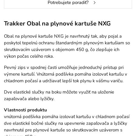
Potrebujete poradiť?
Trakker Obal na plynové kartuše NXG
Obal na plynové kartuše NXG je navrhnutý tak, aby pojal a
poskytol tepelnú ochranu štandardným plynovým kartušiam so
skrutkovacím uzáverom s objemom 450 g, čo zlepšuje ich
výkon počas celého roka.
Pevný zips v spodnej časti umožňuje jednoduchý prístup pri
výmene kartuší. Vnútorná podšívka pomáha izolovať kartušu v
chladnom počasí a udržiavať lepší tok plynu k vášmu variču.
Dve elastické slučky na boku môžete využiť na uloženie
zapaľovača alebo lyžičky.
Vlastnosti produktu
vnútorná podšívka pomáha izolovať kartušu v chladnom počasí
dve elastické bočné slučky na upevnenie zapaľovača a lyžičky
navrhnuté pre plynové kartuše so skrutkovacím uzáverom s