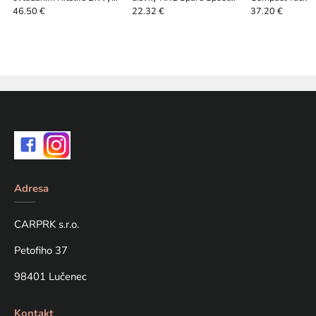
Light Remote 150
Case
46.50 €
22.32 €
37.20 €
Adresa
CARPRK s.r.o.
Petofiho 37
98401 Lučenec
Kontakt