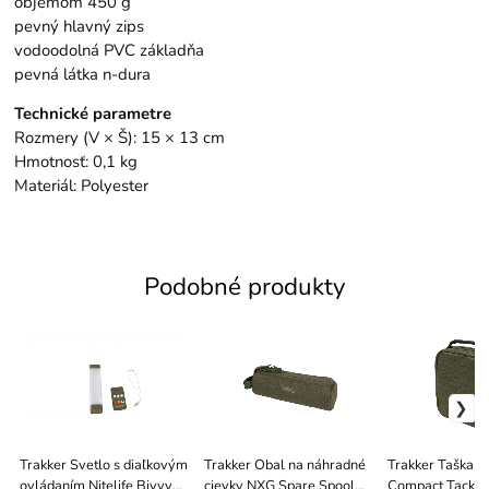
objemom 450 g
pevný hlavný zips
vodoodolná PVC základňa
pevná látka n-dura
Technické parametre
Rozmery (V × Š): 15 × 13 cm
Hmotnosť: 0,1 kg
Materiál: Polyester
Podobné produkty
Trakker Svetlo s diaľkovým
Trakker Obal na náhradné
Trakker Taška 
ovládaním Nitelife Bivvy
cievky NXG Spare Spool
Compact Tackle