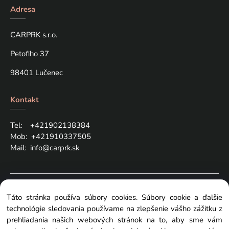
Adresa
CARPRK s.r.o.
Petofiho 37
98401 Lučenec
Kontakt
Tel: +421
902138384
Mob:
+421910337505
Mail:
info@carprk.sk
Copyright © 2024 carprk.sk, All rights reserved
Táto stránka používa súbory cookies. Súbory cookie a ďalšie
technológie sledovania používame na zlepšenie vášho zážitku z
prehliadania našich webových stránok na to, aby sme vám