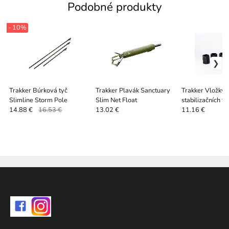
Podobné produkty
- 10%
Trakker Búrková tyč
Trakker Plavák Sanctuary
Trakker Vložky 
Slimline Storm Pole
Slim Net Float
stabilizačních ty
Quickstick Inser
14.88 €
16.53 €
13.02 €
11.16 €