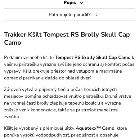
Popis
Potrebujete poradiť?
Trakker Kšilt Tempest RS Brolly Skull Cap
Camo
Pridaním vrchného kšiltu
Tempest RS Brolly Skull Cap Camo
k
vášmu prístrešku výrazne zvýšite jeho ochranu aj komfort počas
výpravy. Kšilt prekryje priestor nad vstupom a maximálne
obmedzí prenikanie dažďa do oblasti dverí.
Zároveň vytvára príjemný tieň a počas horúcich letných
mesiacov pomáha ochladzovať vnútro prístrešku. Druhá vrstva
na vrchnej časti brolly zlepšuje tepelnú izoláciu a výrazne
znižuje vznik kondenzácie, takže sa prístrešok menej rosí
zvnútra.
Kšilt je vyrobený z prémiovej látky
Aquatexx™ Camo
, ktorá
ponúka vysokú vodoodpudivosť, priedušnosť a obsahuje