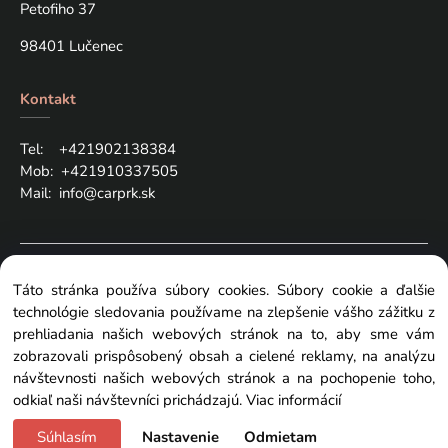
Petofiho 37
98401 Lučenec
Kontakt
Tel: +421
902138384
Mob:
+421910337505
Mail:
info@carprk.sk
Copyright © 2024 carprk.sk, All rights reserved
Táto stránka používa súbory cookies. Súbory cookie a ďalšie
technológie sledovania používame na zlepšenie vášho zážitku z
prehliadania našich webových stránok na to, aby sme vám
zobrazovali prispôsobený obsah a cielené reklamy, na analýzu
návštevnosti našich webových stránok a na pochopenie toho,
Zmeniť nastavenia cookies
odkiaľ naši návštevníci prichádzajú.
Viac informácií
Súhlasím
Nastavenie
Odmietam