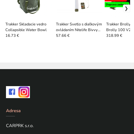
Doprava zadarmo
Trakker Skladacie vedro
Trakker Svetlo s diaľkovým
Trakker Brolly 
Collapsible Water Bowl
ovládaním Nitelife Bivvy
Brolly 100 V2.
Light Remote 200
16.73 €
57.66 €
318.99 €
Adresa
CARPRK s.r.o.