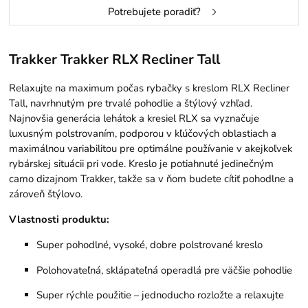
Potrebujete poradiť?
Trakker
Trakker RLX Recliner Tall
Relaxujte na maximum počas rybačky s kreslom RLX Recliner
Tall, navrhnutým pre trvalé pohodlie a štýlový vzhľad.
Najnovšia generácia lehátok a kresiel RLX sa vyznačuje
luxusným polstrovaním, podporou v kľúčových oblastiach a
maximálnou variabilitou pre optimálne používanie v akejkoľvek
rybárskej situácii pri vode. Kreslo je potiahnuté jedinečným
camo dizajnom Trakker, takže sa v ňom budete cítiť pohodlne a
zároveň štýlovo.
Vlastnosti produktu:
Super pohodlné, vysoké, dobre polstrované kreslo
Polohovateľná, sklápateľná operadlá pre väčšie pohodlie
Super rýchle použitie – jednoducho rozložte a relaxujte