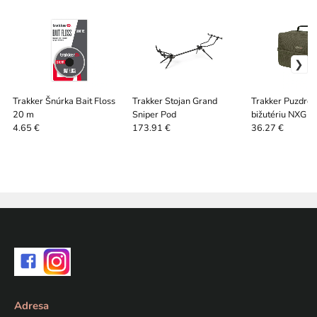
Trakker Šnúrka Bait Floss
Trakker Stojan Grand
Trakker Puzdro 
20 m
Sniper Pod
bižutériu NXG 
XL
4.65 €
173.91 €
36.27 €
Adresa