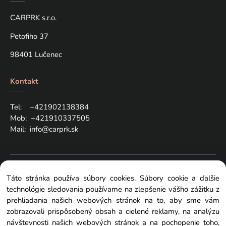
CARPRK s.r.o.
Petofiho 37
98401 Lučenec
Kontakt
Tel: +421
902138384
Mob:
+421910337505
Mail:
info@carprk.sk
Copyright © 2024 carprk.sk, All rights reserved
Táto stránka používa súbory cookies. Súbory cookie a ďalšie
technológie sledovania používame na zlepšenie vášho zážitku z
prehliadania našich webových stránok na to, aby sme vám
zobrazovali prispôsobený obsah a cielené reklamy, na analýzu
návštevnosti našich webových stránok a na pochopenie toho,
Zmeniť nastavenia cookies