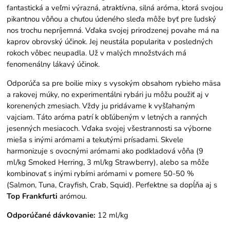
fantastická a veľmi výrazná, atraktívna, silná aróma, ktorá svojou
pikantnou vôňou a chuťou údeného sleďa môže byť pre ľudský
nos trochu nepríjemná. Vďaka svojej prirodzenej povahe má na
kaprov obrovský účinok. Jej neustála popularita v posledných
rokoch vôbec neupadla. Už v malých množstvách má
fenomenálny lákavý účinok.
Odporúča sa pre boilie mixy s vysokým obsahom rybieho mäsa
a rakovej múky, no experimentálni rybári ju môžu použiť aj v
korenených zmesiach. Vždy ju pridávame k vyšľahaným
vajciam. Táto aróma patrí k obľúbeným v letných a ranných
jesenných mesiacoch. Vďaka svojej všestrannosti sa výborne
mieša s inými arómami a tekutými prísadami. Skvele
harmonizuje s ovocnými arómami ako podkladová vôňa (9
ml/kg Smoked Herring, 3 ml/kg Strawberry), alebo sa môže
kombinovať s inými rybími arómami v pomere 50-50 %
(Salmon, Tuna, Crayfish, Crab, Squid). Perfektne sa dopĺňa aj s
Top Frankfurti
arómou.
Odporúčané dávkovanie:
12 ml/kg