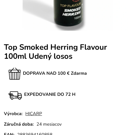
Top Smoked Herring Flavour
100ml Udený losos
DOPRAVA NAD 100 € Zdarma
EXPEDOVANIE DO 72 H
Výrobca:
HICARP
Záručná doba:
24 mesiacov
EAN:
2883694160858