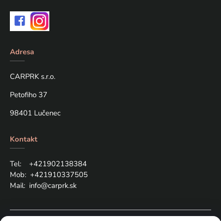
Adresa
CARPRK s.r.o.
Petofiho 37
98401 Lučenec
Kontakt
Tel: +421
902138384
Mob:
+421910337505
Mail:
info@carprk.sk