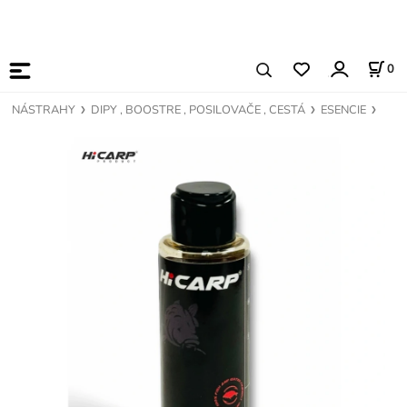
0
NÁSTRAHY
DIPY , BOOSTRE , POSILOVAČE , CESTÁ
ESENCIE