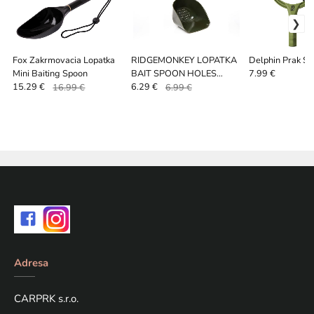
Fox Zakrmovacia Lopatka
RIDGEMONKEY LOPATKA
Delphin Prak Sh
Mini Baiting Spoon
BAIT SPOON HOLES
7.99 €
GREEN XL
15.29 €
16.99 €
6.29 €
6.99 €
Adresa
CARPRK s.r.o.