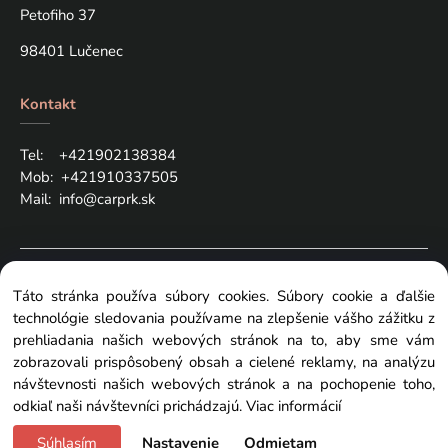
Petofiho 37
98401 Lučenec
Kontakt
Tel: +421
902138384
Mob:
+421910337505
Mail:
info@carprk.sk
Copyright © 2024 carprk.sk, All rights reserved
Táto stránka používa súbory cookies. Súbory cookie a ďalšie
technológie sledovania používame na zlepšenie vášho zážitku z
prehliadania našich webových stránok na to, aby sme vám
zobrazovali prispôsobený obsah a cielené reklamy, na analýzu
návštevnosti našich webových stránok a na pochopenie toho,
Zmeniť nastavenia cookies
odkiaľ naši návštevníci prichádzajú.
Viac informácií
Súhlasím
Nastavenie
Odmietam