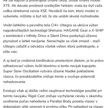
Ak ste kaprári a preferujete tmavé farby, zvoľte tmavý model
XTE. Ak dávate prednosť svetlejším farbám, mala by byť vaša
voľba strieborná verzia XSE. Nezáleží na tom, ktorý model si
vyberiete, môžete si byť istí, že ste urobili skvelé rozhodnutie.
Vnútri ľahkého a pevného tela CI4+ Ultegra sa ukrýva výber
najpokročilejších technológií Shimano. HAGANE Gear a X-SHIP
v kombinácii s Infinity Drive a Silent Drive poskytujú úžasnú
plynulosť a ľahké navíjanie. Nenechajte sa však zmiasť – stačí
Ultegru zaťažiť a odvádza všetok výkon, ktorý potrebujete, a
ešte viac.
A aj keď je vnútorná konštrukcia umeleckým dielom, je to práve
odhadzovací výkon, kvôli ktorému si tento navijak kupujete.
Super Slow Oscillation vytvára úžasne hladké pokladanie
vlasca, čo preukázateľne znižuje trenie a zvyšuje potenciál
nahadzovania.
Existujú však aj ďalšie veľmi zaujímavé technológie použité pri
tomto navijaku. Rigid Cast znižuje vychýlenie cievky v okamihu
uvoľnenia počas nahodenia a Parallel Body posiela vlasec v
dokonalom uhle smerom k prvému očku. Pri nahodení sa vlasec