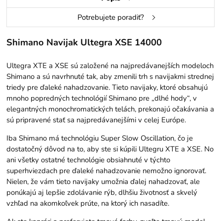
Potrebujete poradiť?
Shimano Navijak Ultegra XSE 14000
Ultegra XTE a XSE sú založené na najpredávanejších modeloch
Shimano a sú navrhnuté tak, aby zmenili trh s navijakmi strednej
triedy pre ďaleké nahadzovanie. Tieto navijaky, ktoré obsahujú
mnoho popredných technológií Shimano pre „dlhé hody“, v
elegantných monochromatických telách, prekonajú očakávania a
sú pripravené stať sa najpredávanejšími v celej Európe.
Iba Shimano má technológiu Super Slow Oscillation, čo je
dostatočný dôvod na to, aby ste si kúpili Ultegru XTE a XSE. No
ani všetky ostatné technológie obsiahnuté v týchto
superhviezdach pre ďaleké nahadzovanie nemožno ignorovať.
Nielen, že vám tieto navijaky umožnia ďalej nahadzovať, ale
ponúkajú aj lepšie zdolávanie rýb, dlhšiu životnosť a skvelý
vzhľad na akomkoľvek prúte, na ktorý ich nasadíte.