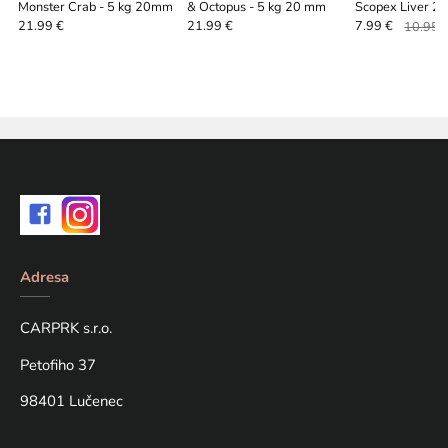
Monster Crab - 5 kg 20mm
& Octopus - 5 kg 20 mm
Scopex Liver 
21.99 €
21.99 €
7.99 €
10.95 
Adresa
CARPRK s.r.o.
Petofiho 37
98401 Lučenec