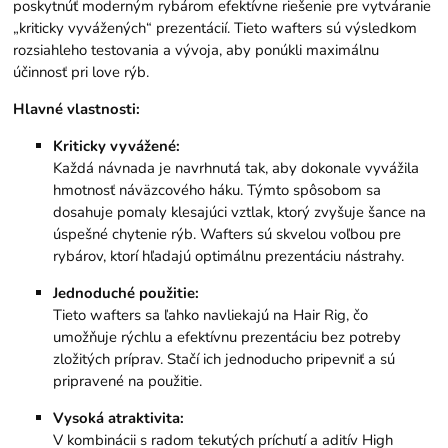
poskytnúť moderným rybárom efektívne riešenie pre vytváranie
„kriticky vyvážených“ prezentácií. Tieto wafters sú výsledkom
rozsiahleho testovania a vývoja, aby ponúkli maximálnu
účinnosť pri love rýb.
Hlavné vlastnosti:
Kriticky vyvážené:
Každá návnada je navrhnutá tak, aby dokonale vyvážila
hmotnosť náväzcového háku. Týmto spôsobom sa
dosahuje pomaly klesajúci vztlak, ktorý zvyšuje šance na
úspešné chytenie rýb. Wafters sú skvelou voľbou pre
rybárov, ktorí hľadajú optimálnu prezentáciu nástrahy.
Jednoduché použitie:
Tieto wafters sa ľahko navliekajú na Hair Rig, čo
umožňuje rýchlu a efektívnu prezentáciu bez potreby
zložitých príprav. Stačí ich jednoducho pripevniť a sú
pripravené na použitie.
Vysoká atraktivita:
V kombinácii s radom tekutých príchutí a aditív High