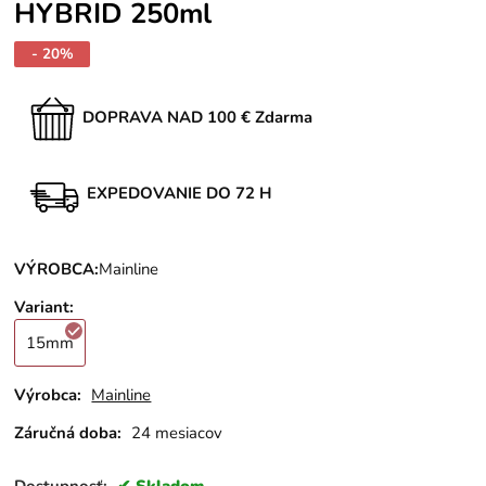
HYBRID 250ml
- 20%
DOPRAVA NAD 100 € Zdarma
EXPEDOVANIE DO 72 H
VÝROBCA:
Mainline
Variant
:
15mm
Výrobca:
Mainline
Záručná doba:
24 mesiacov
Dostupnosť:
Skladom