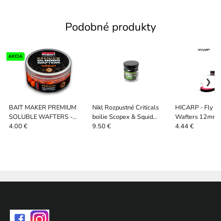
Podobné produkty
AKCIA
BAIT MAKER PREMIUM
Nikl Rozpustné Criticals
HICARP - Fly Spi
SOLUBLE WAFTERS -
boilie Scopex & Squid
Wafters 12mm 
12mm 30G Divoký med
250ml
4.00 €
9.50 €
4.44 €