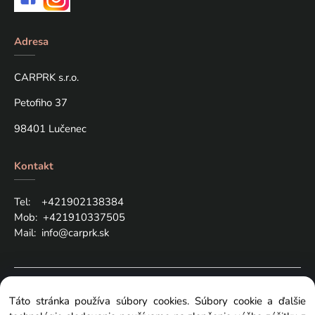
Adresa
CARPRK s.r.o.
Petofiho 37
98401 Lučenec
Kontakt
Tel: +421
902138384
Mob:
+421910337505
Mail:
info@carprk.sk
Copyright © 2024 carprk.sk, All rights reserved
Táto stránka používa súbory cookies. Súbory cookie a ďalšie