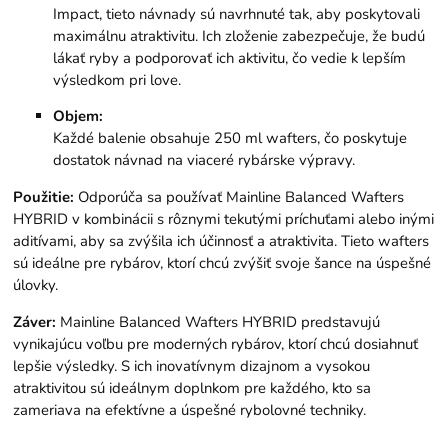
Impact, tieto návnady sú navrhnuté tak, aby poskytovali
maximálnu atraktivitu. Ich zloženie zabezpečuje, že budú
lákať ryby a podporovať ich aktivitu, čo vedie k lepším
výsledkom pri love.
Objem:
Každé balenie obsahuje 250 ml wafters, čo poskytuje
dostatok návnad na viaceré rybárske výpravy.
Použitie:
Odporúča sa používať Mainline Balanced Wafters
HYBRID v kombinácii s rôznymi tekutými príchuťami alebo inými
aditívami, aby sa zvýšila ich účinnosť a atraktivita. Tieto wafters
sú ideálne pre rybárov, ktorí chcú zvýšiť svoje šance na úspešné
úlovky.
Záver:
Mainline Balanced Wafters HYBRID predstavujú
vynikajúcu voľbu pre moderných rybárov, ktorí chcú dosiahnuť
lepšie výsledky. S ich inovatívnym dizajnom a vysokou
atraktivitou sú ideálnym doplnkom pre každého, kto sa
zameriava na efektívne a úspešné rybolovné techniky.