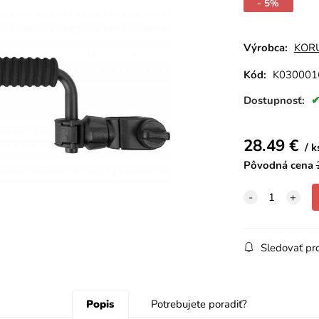
- 5%
Výrobca:
KOR
Kód:
K030001
Dostupnosť:
28.49
€
k
Pôvodná cena
Sledovať pr
Popis
Potrebujete poradiť?