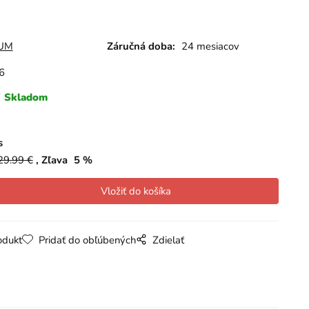
UM
Záručná doba:
24 mesiacov
6
Skladom
s
29.99
€
Zľava
5
%
odukt
Pridať do obľúbených
Zdielať