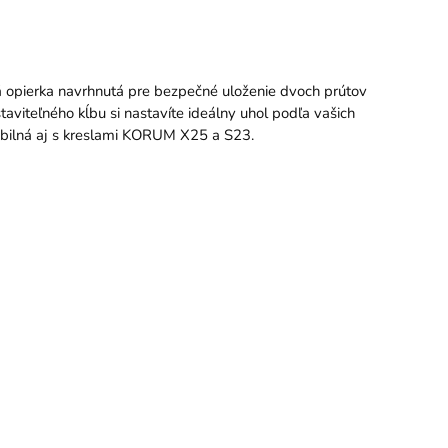
á opierka navrhnutá pre bezpečné uloženie dvoch prútov
aviteľného kĺbu si nastavíte ideálny uhol podľa vašich
atibilná aj s kreslami KORUM X25 a S23.