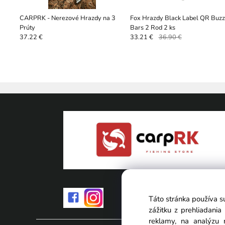
CARPRK - Nerezové Hrazdy na 3
Fox Hrazdy Black Label QR Buzz
Prúty
Bars 2 Rod 2 ks
37.22 €
33.21 €
36.90 €
Táto stránka používa s
zážitku z prehliadani
reklamy, na analýzu 