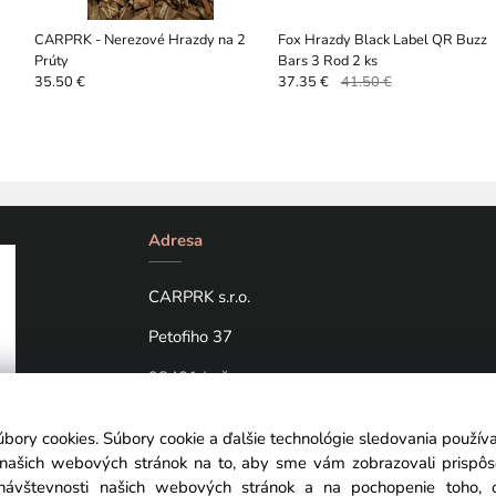
CARPRK - Nerezové Hrazdy na 2
Fox Hrazdy Black Label QR Buzz
Prúty
Bars 3 Rod 2 ks
35.50 €
37.35 €
41.50 €
Adresa
CARPRK s.r.o.
Petofiho 37
98401 Lučenec
úbory cookies. Súbory cookie a ďalšie technológie sledovania použí
a našich webových stránok na to, aby sme vám zobrazovali prispô
návštevnosti našich webových stránok a na pochopenie toho, od