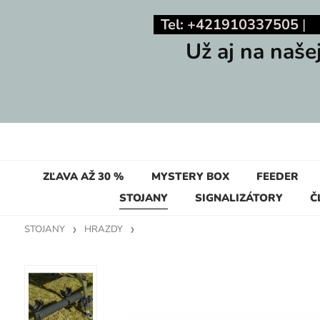
Tel: +421910337505
Už aj na naše
ZĽAVA AŽ 30 %
MYSTERY BOX
FEEDER
STOJANY
SIGNALIZÁTORY
Č
STOJANY
HRAZDY