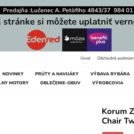
|
Predajňa :
Lučenec A. Petöfiho 4843/37 984 01
j stránke si môžete uplatniť vern
Úvod
Obchodné podmien
NOVINKY
PRÚTY A NAVIJÁKY
VÝBAVA RYBÁRA
LNY MOTORY
OBLEČENIE-OBUV
VÝROBCOVIA
Korum Z
Chair T