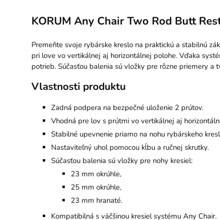
KORUM Any Chair Two Rod Butt Res
Premeňte svoje rybárske kreslo na praktickú a stabilnú 
pri love vo vertikálnej aj horizontálnej polohe. Vďaka sy
potrieb. Súčasťou balenia sú vložky pre rôzne priemery a t
Vlastnosti produktu
Zadná podpera na bezpečné uloženie 2 prútov.
Vhodná pre lov s prútmi vo vertikálnej aj horizontáln
Stabilné upevnenie priamo na nohu rybárskeho kresl
Nastaviteľný uhol pomocou kĺbu a ručnej skrutky.
Súčasťou balenia sú vložky pre nohy kresiel:
23 mm okrúhle,
25 mm okrúhle,
23 mm hranaté.
Kompatibilná s väčšinou kresiel systému Any Chair.