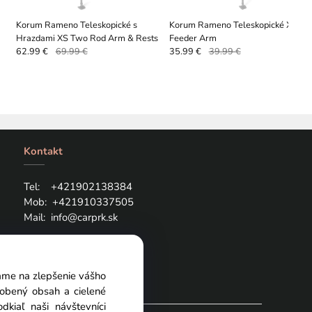
Korum Rameno Teleskopické s
Korum Rameno Teleskopické XS
Hrazdami XS Two Rod Arm & Rests
Feeder Arm
62.99 €
69.99 €
35.99 €
39.99 €
Kontakt
Tel: +421
902138384
Mob:
+421910337505
Mail:
info@carprk.sk
vame na zlepšenie vášho
sobený obsah a cielené
kiaľ naši návštevníci