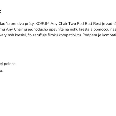
t
základňu pre dva prúty. KORUM Any Chair Two Rod Butt Rest je zadn
stému Any Chair ju jednoducho upevníte na nohu kresla a pomocou nast
vary nôh kresiel, čo zaručuje širokú kompatibilitu. Podpera je komp
ej polohe.
a.