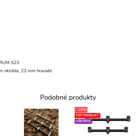
ORUM S23
 okrúhle, 23 mm hranaté
Podobné produkty
- 10%
TOP PRODUKT
UŠETRÍTE