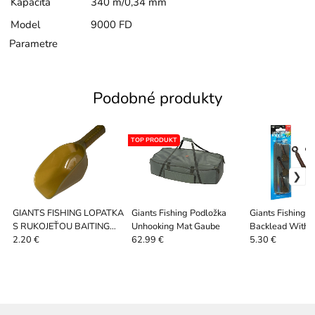
Kapacita
340 m/0,34 mm
Model
9000 FD
Parametre
Podobné produkty
TOP PRODUKT
GIANTS FISHING LOPATKA
Giants Fishing Podložka
Giants Fishing Z
S RUKOJEŤOU BAITING
Unhooking Mat Gaube
Backlead With 
SPOON STANDARD
Brown 3 ks
2.20 €
62.99 €
5.30 €