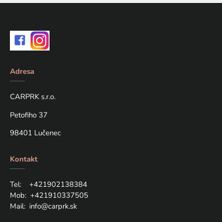
Adresa
CARPRK s.r.o.
Petofiho 37
98401 Lučenec
Kontakt
Tel: +421
902138384
Mob:
+421910337505
Mail:
info@carprk.sk