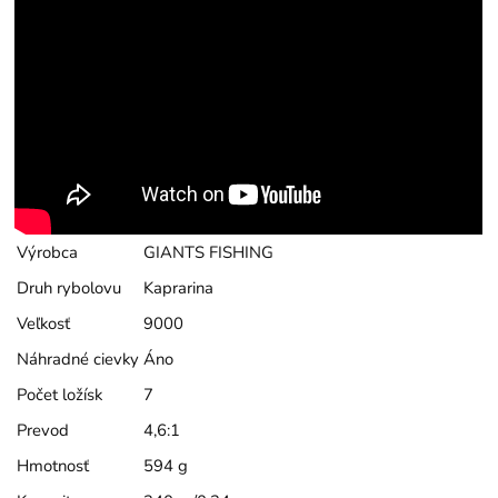
Výrobca
GIANTS FISHING
Druh rybolovu
Kaprarina
Veľkosť
9000
Náhradné cievky
Áno
Počet ložísk
7
Prevod
4,6:1
Hmotnosť
594 g