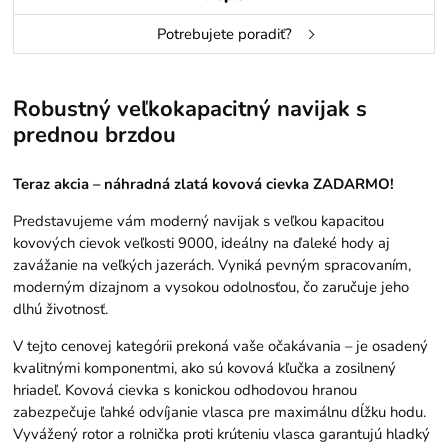
Potrebujete poradiť?
Robustný veľkokapacitný navijak s
prednou brzdou
Teraz akcia – náhradná zlatá kovová cievka ZADARMO!
Predstavujeme vám moderný navijak s veľkou kapacitou
kovových cievok veľkosti 9000, ideálny na ďaleké hody aj
zavážanie na veľkých jazerách. Vyniká pevným spracovaním,
moderným dizajnom a vysokou odolnosťou, čo zaručuje jeho
dlhú životnosť.
V tejto cenovej kategórii prekoná vaše očakávania – je osadený
kvalitnými komponentmi, ako sú kovová kľučka a zosilnený
hriadeľ. Kovová cievka s konickou odhodovou hranou
zabezpečuje ľahké odvíjanie vlasca pre maximálnu dĺžku hodu.
Vyvážený rotor a rolnička proti krúteniu vlasca garantujú hladký