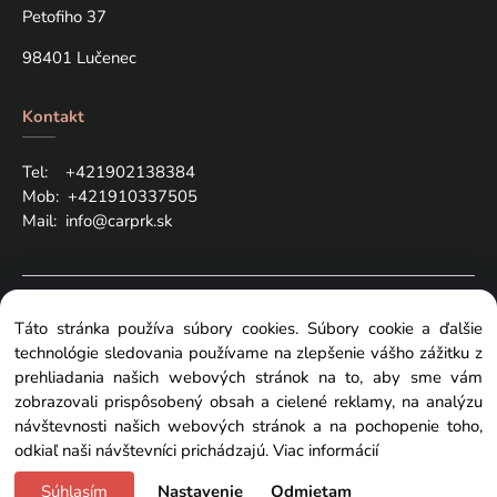
Petofiho 37
98401 Lučenec
Kontakt
Tel: +421
902138384
Mob:
+421910337505
Mail:
info@carprk.sk
Copyright © 2024 carprk.sk, All rights reserved
Táto stránka používa súbory cookies. Súbory cookie a ďalšie
technológie sledovania používame na zlepšenie vášho zážitku z
prehliadania našich webových stránok na to, aby sme vám
zobrazovali prispôsobený obsah a cielené reklamy, na analýzu
návštevnosti našich webových stránok a na pochopenie toho,
Zmeniť nastavenia cookies
odkiaľ naši návštevníci prichádzajú.
Viac informácií
Súhlasím
Nastavenie
Odmietam