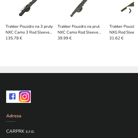
Trakker Pouzdro na 3 pruty
Trakker Pouzdro na prut
Trakker Pouzdro
NXC Camo 3 Rod Sleeve
NXC Camo Rod Sleeve
NXG Rod Sleeve
12ft
10ft
135.78 €
39.99 €
31.62 €
Adresa
CARPRK s.r.o.