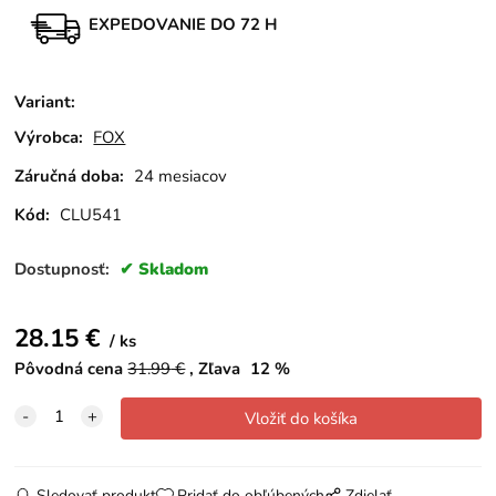
EXPEDOVANIE DO 72 H
Variant
:
Výrobca:
FOX
Záručná doba:
24 mesiacov
Kód:
CLU541
Dostupnosť:
Skladom
28.15
€
ks
Pôvodná cena
31.99
€
Zľava
12
%
Sledovať produkt
Pridať do obľúbených
Zdielať