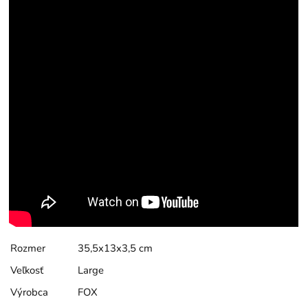
Rozmer
35,5x13x3,5 cm
Veľkosť
Large
Výrobca
FOX