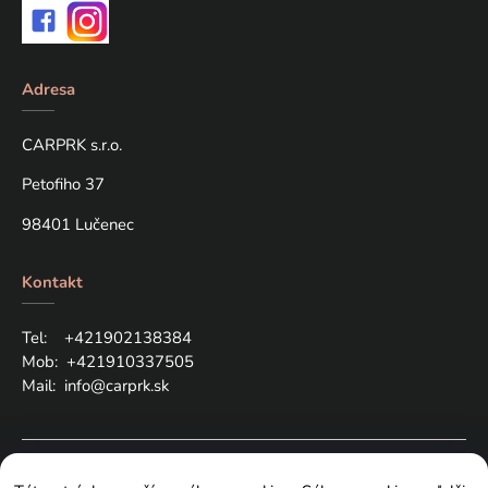
Adresa
CARPRK s.r.o.
Petofiho 37
98401 Lučenec
Kontakt
Tel: +421
902138384
Mob:
+421910337505
Mail:
info@carprk.sk
Copyright © 2024 carprk.sk, All rights reserved