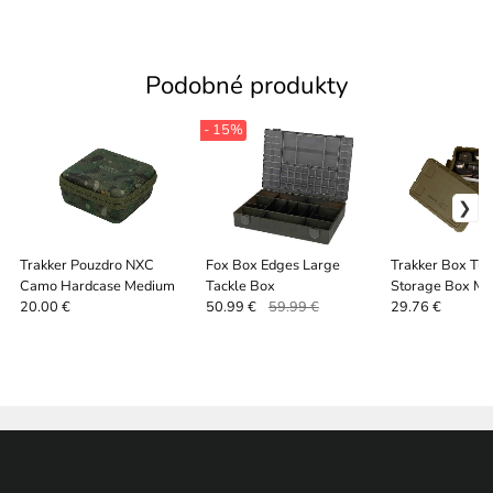
Podobné produkty
- 15%
Trakker Pouzdro NXC
Fox Box Edges Large
Trakker Box Tuf
Camo Hardcase Medium
Tackle Box
Storage Box M c
20.00 €
50.99 €
59.99 €
29.76 €