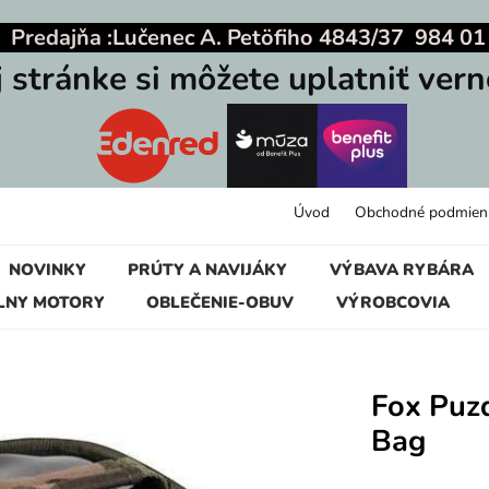
|
Predajňa :
Lučenec A. Petöfiho 4843/37 984 01
j stránke si môžete uplatniť vern
Úvod
Obchodné podmien
NOVINKY
PRÚTY A NAVIJÁKY
VÝBAVA RYBÁRA
LNY MOTORY
OBLEČENIE-OBUV
VÝROBCOVIA
Fox Puz
Bag