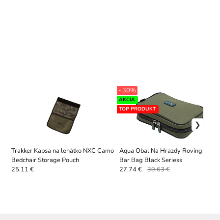
- 30%
AKCIA
TOP PRODUKT
Trakker Kapsa na lehátko NXC Camo
Aqua Obal Na Hrazdy Roving Buzz
Bedchair Storage Pouch
Bar Bag Black Seriess
25.11 €
27.74 €
39.63 €