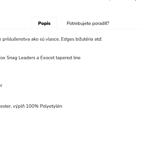
Popis
Potrebujete poradiť?
príslušenstva ako sú vlasce, Edges bižutéria atď.
 Fox Snag Leaders a Exocet tapered line
r
yester, výplň 100% Polyetylén