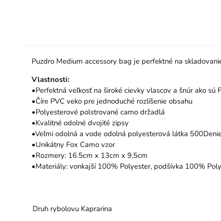
Puzdro Medium accessory bag je perfektné na skladovanie 
Vlastnosti:
•Perfektná veľkosť na široké cievky vlascov a šnúr ako sú
•Číre PVC veko pre jednoduché rozlíšenie obsahu
•Polyesterové polstrované camo držadlá
•Kvalitné odolné dvojité zipsy
•Veľmi odolná a vode odolná polyesterová látka 500Denie
•Unikátny Fox Camo vzor
•Rozmery: 16.5cm x 13cm x 9,5cm
•Materiály: vonkajší 100% Polyester, podšívka 100% Pol
Druh rybolovu
Kaprarina