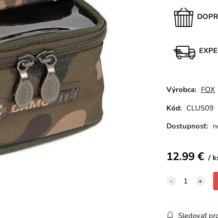
DOPR
EXPE
Výrobca:
FOX
Kód:
CLU509
Dostupnosť:
n
12.99
€
k
Sledovať pr