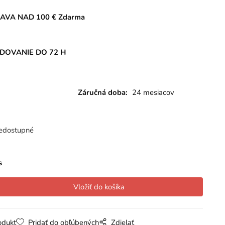
AVA NAD 100 € Zdarma
DOVANIE DO 72 H
Záručná doba:
24 mesiacov
edostupné
s
odukt
Pridať do obľúbených
Zdielať