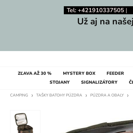
Tel: +421910337505
Už aj na naše
ZĽAVA AŽ 30 %
MYSTERY BOX
FEEDER
STOJANY
SIGNALIZÁTORY
Č
CAMPING
TAŠKY BATOHY PÚZDRA
PÚZDRA A OBALY