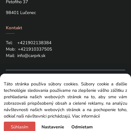
Petofiho 37
98401 Lučenec
Kontakt
Tel: +421
902138384
Mob:
+421910337505
Mail:
info@carprk.sk
Copyright © 2024 carprk.sk, All rights reserved
Táto stránka používa súbory cookies. Súbory cookie a ďalšie
technológie sledovania používame na zlepšenie vášho zážitku z
prehliadania našich webových stránok na to, aby sme vám
zobrazovali prispôsobený obsah a cielené reklamy, na analýzu
návštevnosti našich webových stránok a na pochopenie toho,
Zmeniť nastavenia cookies
odkiaľ naši návštevníci prichádzajú.
Viac informácií
Súhlasím
Nastavenie
Odmietam