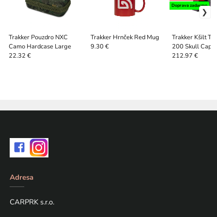
Doprava zadarmo
Trakker Pouzdro NXC
Trakker Hrnček Red Mug
Trakker Kšilt T
Camo Hardcase Large
200 Skull Cap
9.30 €
22.32 €
212.97 €
Adresa
CARPRK s.r.o.