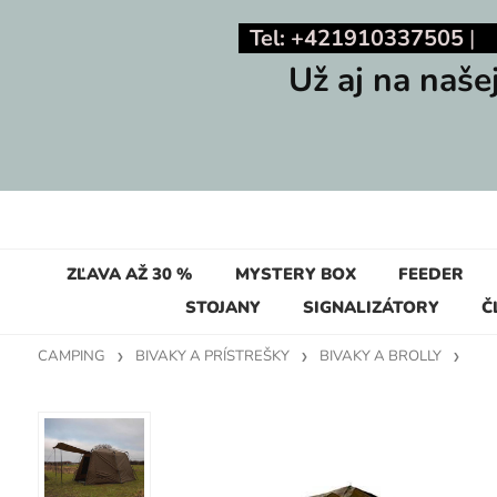
Tel: +421910337505
Už aj na naše
ZĽAVA AŽ 30 %
MYSTERY BOX
FEEDER
STOJANY
SIGNALIZÁTORY
Č
CAMPING
BIVAKY A PRÍSTREŠKY
BIVAKY A BROLLY