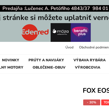
|
Predajňa :
Lučenec A. Petöfiho 4843/37 984 01
j stránke si môžete uplatniť vern
Úvod
Obchodné podmien
NOVINKY
PRÚTY A NAVIJÁKY
VÝBAVA RYBÁRA
LNY MOTORY
OBLEČENIE-OBUV
VÝROBCOVIA
FOX EO
- 30%
TO