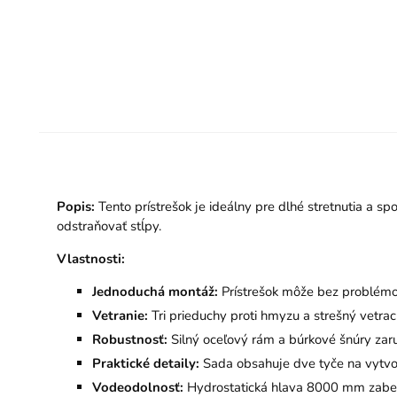
Popis:
Tento prístrešok je ideálny pre dlhé stretnutia a s
odstraňovať stĺpy.
Vlastnosti:
Jednoduchá montáž:
Prístrešok môže bez problémo
Vetranie:
Tri prieduchy proti hmyzu a strešný vetrac
Robustnosť:
Silný oceľový rám a búrkové šnúry zaruč
Praktické detaily:
Sada obsahuje dve tyče na vytvor
Vodeodolnosť:
Hydrostatická hlava 8000 mm zabe