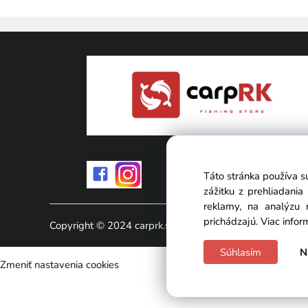
Táto stránka používa s
zážitku z prehliadani
reklamy, na analýzu 
prichádzajú.
Viac infor
Copyright © 2024 carprk.sk, All rights reserved
Súhlasím
N
Zmeniť nastavenia cookies