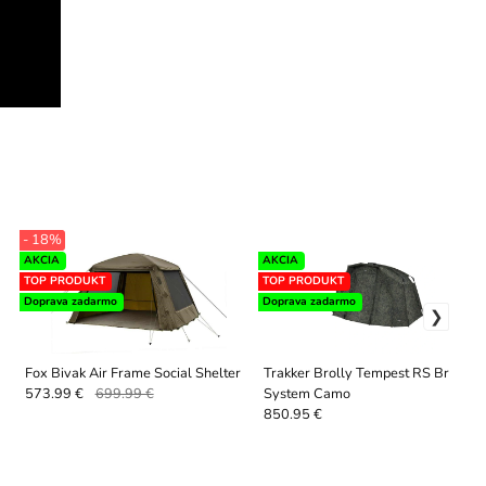
- 18%
AKCIA
AKCIA
TOP PRODUKT
TOP PRODUKT
Doprava zadarmo
Doprava zadarmo
Fox Bivak Air Frame Social Shelter
Trakker Brolly Tempest RS Brolly
System Camo
573.99 €
699.99 €
850.95 €