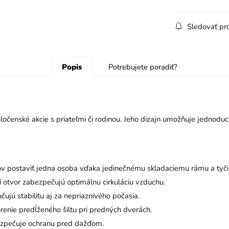
Sledovať pr
Popis
Potrebujete poradiť?
poločenské akcie s priateľmi či rodinou. Jeho dizajn umožňuje jednod
v postaviť jedna osoba vďaka jedinečnému skladaciemu rámu a tyči
í otvor zabezpečujú optimálnu cirkuláciu vzduchu.
ujú stabilitu aj za nepriaznivého počasia.
enie predĺženého šiltu pri predných dverách.
zpečuje ochranu pred dažďom.