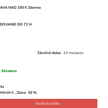
AVA NAD 100 € Zdarma
DOVANIE DO 72 H
X
Záručná doba:
24 mesiacov
Skladom
ks
360.00
€
Zľava
30
%