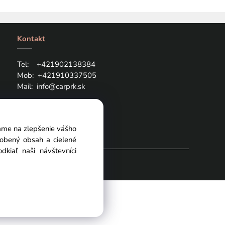
Kontakt
Tel: +421
902138384
Mob:
+421910337505
Mail:
info@carprk.sk
vame na zlepšenie vášho
sobený obsah a cielené
kiaľ naši návštevníci