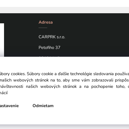
Adresa
CARPRK s.r.o.
Petofiho 37
98401 Lučenec
úbory cookies. Súbory cookie a ďalšie technológie sledovania použí
a našich webových stránok na to, aby sme vám zobrazovali prispô
návštevnosti našich webových stránok a na pochopenie toho, od
mácií
astavenie
Odmietam
Vytvorené systémom ClickEshop.sk