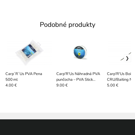
Podobné produkty
Carp´R´Us PVA Pena
Carp'R'Us Náhradná PVA
Carp'R'Us Boilie
500 ml
punčocha – PVA Stick
CRU/Baiting Ne
Refilll
Original Ratche
4.00 €
9.00 €
5.00 €
(orange)