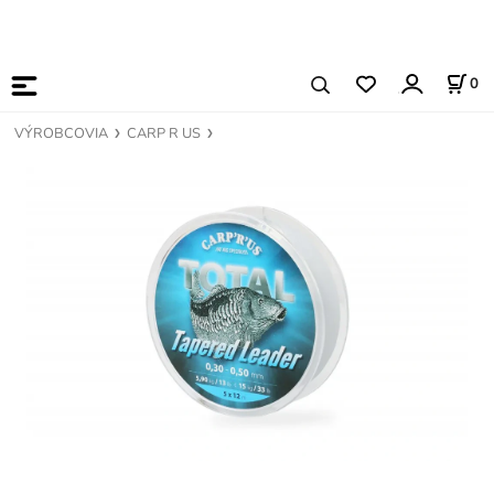
0
VÝROBCOVIA
CARP R US