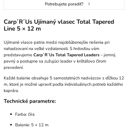
Potrebujete poradiť?
Carp´R´Us Ujímaný vlasec Total Tapered
Line 5 × 12 m
Ujímané vlasce patria medzi najobľúbenejšie riešenia pri
nahadzovaní na veľké vzdialenosti. S hrdosťou vám
predstavujeme
Carp´R´Us Total Tapered Leaders
– jemný,
pevný a postupne sa zužujúci leader v krištáľovo čírom
prevedení.
Každé balenie obsahuje 5 samostatných nadväzcov s dĺžkou 12
m, ktoré je možné upraviť podľa individuálnych potrieb každého
kaprára.
Technické parametre:
Farba: číra
Balenie: 5 × 12 m