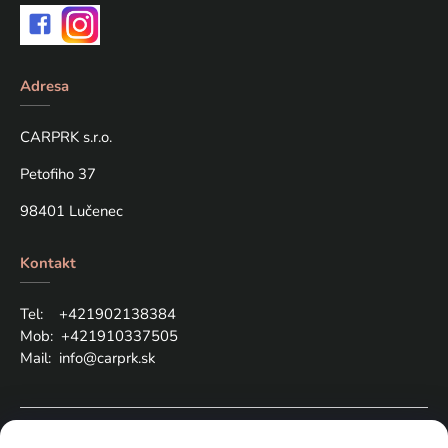
Adresa
CARPRK s.r.o.
Petofiho 37
98401 Lučenec
Kontakt
Tel: +421
902138384
Mob:
+421910337505
Mail:
info@carprk.sk
Copyright © 2024 carprk.sk, All rights reserved