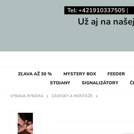
Tel: +421910337505
Už aj na naše
ZĽAVA AŽ 30 %
MYSTERY BOX
FEEDER
STOJANY
SIGNALIZÁTORY
Č
VÝBAVA RYBÁRA
ZÁVESKY A MONTÁŽE