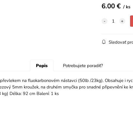
6.00
€
ks
Sledovať pr
Popis
Potrebujete poradiť?
převlekem na fluokarbonovém nástavci (50lb /23kg). Obsahuje i ryc
rezový 5mm kroužek, na druhém smyčka pro snadné připevnění ke km
 kg) Délka: 92 cm Balení: 1 ks