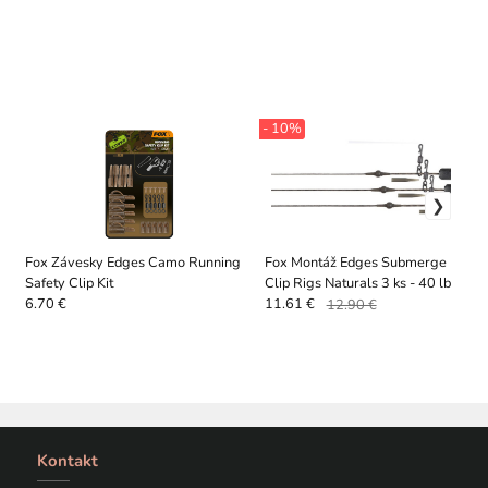
- 10%
Fox Závesky Edges Camo Running
Fox Montáž Edges Submerge Heli-
Safety Clip Kit
Clip Rigs Naturals 3 ks - 40 lb
6.70 €
11.61 €
12.90 €
Kontakt