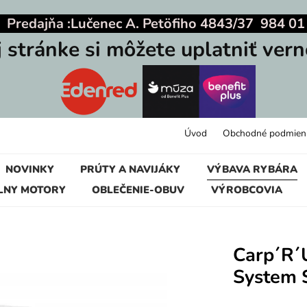
|
Predajňa :
Lučenec A. Petöfiho 4843/37 984 01
j stránke si môžete uplatniť vern
Úvod
Obchodné podmien
NOVINKY
PRÚTY A NAVIJÁKY
VÝBAVA RYBÁRA
LNY MOTORY
OBLEČENIE-OBUV
VÝROBCOVIA
Carp´R´
System 