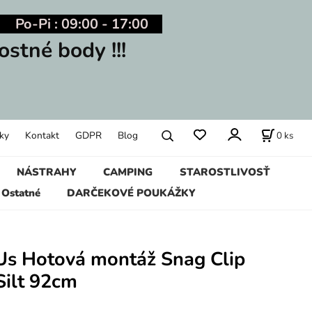
Po-Pi : 09:00 - 17:00
ostné body !!!
0
ks
ky
Kontakt
GDPR
Blog
NÁSTRAHY
CAMPING
STAROSTLIVOSŤ
Ostatné
DARČEKOVÉ POUKÁŽKY
Us Hotová montáž Snag Clip
Silt 92cm