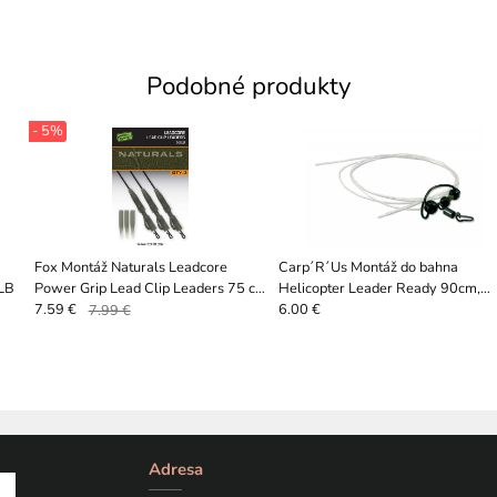
Podobné produkty
- 5%
Fox Montáž Naturals Leadcore
Carp´R´Us Montáž do bahna
0LB
Power Grip Lead Clip Leaders 75 cm
Helicopter Leader Ready 90cm,
3 ks 50 lb
50lb
7.59 €
7.99 €
6.00 €
Adresa