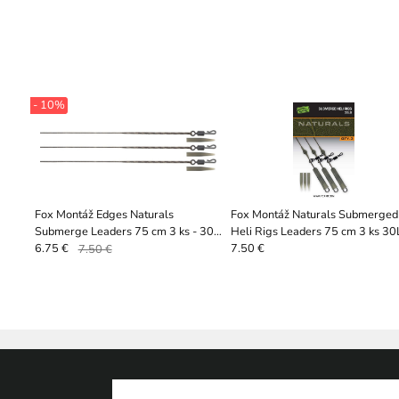
- 10%
Fox Montáž Edges Naturals
Fox Montáž Naturals Submerged
Submerge Leaders 75 cm 3 ks - 30
Heli Rigs Leaders 75 cm 3 ks 3
lb
6.75 €
7.50 €
7.50 €