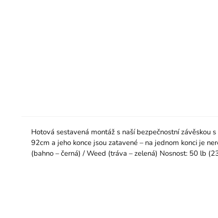
Hotová sestavená montáž s naší bezpečnostní závěskou s 
92cm a jeho konce jsou zatavené – na jednom konci je ne
(bahno – černá) / Weed (tráva – zelená) Nosnost: 50 lb (23