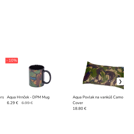
- 10%
ers
Aqua Hrnček - DPM Mug
Aqua Povlak na vankúš Camo Pillo
Cover
6.29 €
6.99 €
18.80 €