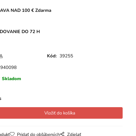
AVA NAD 100 € Zdarma
DOVANIE DO 72 H
A
Kód:
39255
1940098
Skladom
s
odukt
Pridať do obľúbených
Zdielať