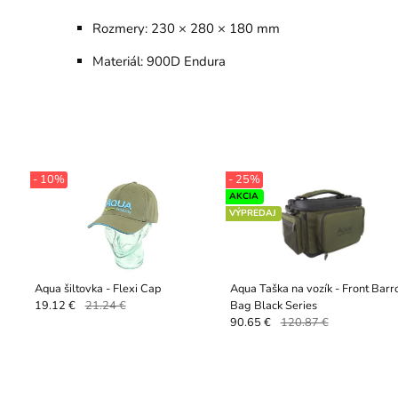
Rozmery: 230 × 280 × 180 mm
Materiál: 900D Endura
- 10%
- 25%
AKCIA
VÝPREDAJ
Aqua šiltovka - Flexi Cap
Aqua Taška na vozík - Front Bar
Bag Black Series
19.12 €
21.24 €
90.65 €
120.87 €