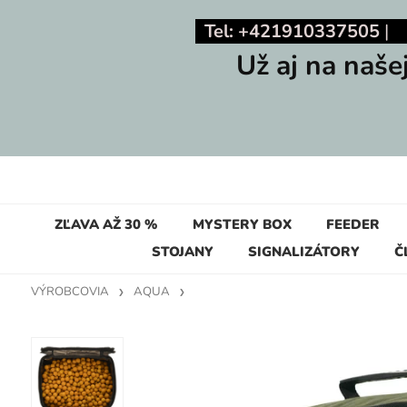
Tel: +421910337505
Už aj na naše
ZĽAVA AŽ 30 %
MYSTERY BOX
FEEDER
STOJANY
SIGNALIZÁTORY
Č
VÝROBCOVIA
AQUA