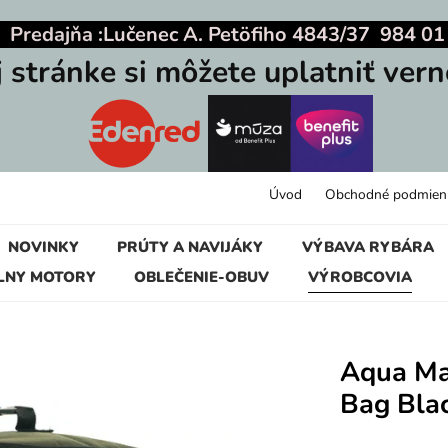
|
Predajňa :
Lučenec A. Petöfiho 4843/37 984 01
j stránke si môžete uplatniť vern
Úvod
Obchodné podmien
NOVINKY
PRÚTY A NAVIJÁKY
VÝBAVA RYBÁRA
LNY MOTORY
OBLEČENIE-OBUV
VÝROBCOVIA
Aqua Mal
Bag Blac