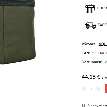
DOPR
EXPE
Výrobca:
AQU
EAN:
506046
Dostupnosť:
44.18
€
k
Sledovať pr