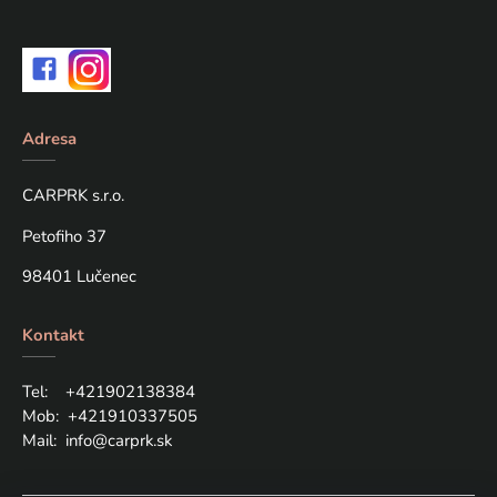
Adresa
CARPRK s.r.o.
Petofiho 37
98401 Lučenec
Kontakt
Tel: +421
902138384
Mob:
+421910337505
Mail:
info@carprk.sk