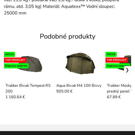
rámu, atd. 3,05 kg) Materiál: Aquatexx™ Vodní sloupec:
25000 mm
Podobné produkty
AKCIA
AKCIA
TOP PRODUKT
TOP PRODUKT
Doprava zadarmo
Doprava zadarmo
Trakker Bivak Tempest RS
Aqua Bivak M4 100 Bivvy
Trakker Moskyti
200
predný panel T
905.00 €
Insect Panel
1 160.64 €
67.89 €