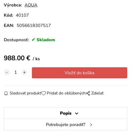
Výrobca:
AQUA
Kód:
40107
EAN:
5056618307517
Dostupnosť:
Skladom
988.00
€
ks
Sledovať produkt
Pridať do obľúbených
Zdielať
Popis
Potrebujete poradiť?