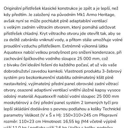
Originální přístřešek klasické konstrukce je zpět a je lepší, než
kdy předtím. Je založený na původním Mk1 Armo Heritage,
avšak nyní se může pochlubit plně adaptabilní ventilací
s velkým zadním větracím otvorem, který pomáhá udržovat
přístřešek chladný. Kryt větracího otvoru jde otevřít tak, aby se
za deště zabránilo vniknutí vody, a přitom stále umožňuje volné
proudění vzduchu přístřeškem. Extrémně výkonná látka
Aquatexx nabízí velkou prodyšnost pro snížení kondenzace, při
zachování špičkového vodního sloupce 25 000 mm, což
z bivaku činí ideální řešení do každého počasí, ať už vás vaše
dobrodružství zavedou kamkoli. Vlastnosti produktu 3–žebrový
systém pro bezkonkurenční stabilitu odnímatelný kšilt plně
nastavitelný, vyjímatelný přední panel obrovské zadní větrací
otvory, osazené adaptivní ventilací vnitřní úložné kapsy vysoce
odolný materiál Aquatexx® nabízí vodní sloupec 25 000 mm
moskytiérový a čirý přední panel systém 2 lomených tyčí pro
lepší skládání dodáváno s pevnou podlahou a kolíky Technické
parametry Velikost (V x Š x H): 150×310×245 cm Přepravní
rozměr: 110×23 cm Hmotnost: 16,55 kg (M4 včetně výplně
váží 11,0 kg / podlaha váží 2,6 kg / taška s kolíky, podpěra